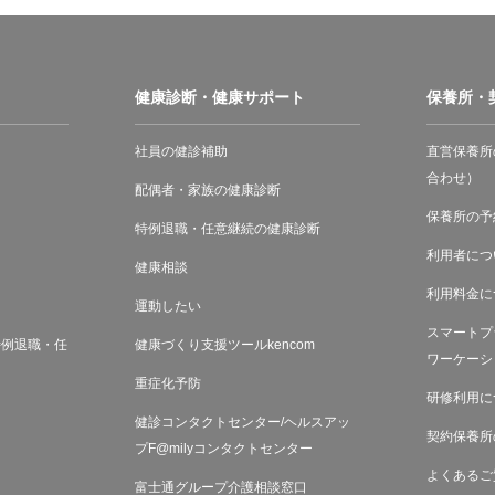
健康診断・健康サポート
保養所・
て
社員の健診補助
直営保養所
合わせ）
配偶者・家族の健康診断
保養所の予
特例退職・任意継続の健康診断
利用者につ
健康相談
利用料金に
運動したい
スマートプ
特例退職・任
健康づくり支援ツールkencom
ワーケーシ
重症化予防
研修利用に
健診コンタクトセンター/ヘルスアッ
契約保養所
プF@milyコンタクトセンター
よくあるご
富士通グループ介護相談窓口