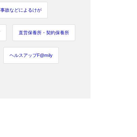
通事故などによるけが
ど
直営保養所・契約保養所
ヘルスアップF@mily