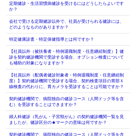
定期健診・生活習慣病健診を受けるにはどうしたらよいです
か？
会社で受ける定期健診以外で、社員が受けられる健診には、
どのようなものがありますか？
特定健康診査・特定保健指導とは何ですか？
【社員以外（被扶養者・特例退職制度・任意継続制度）】健
診を契約健診機関で受診する場合、オプション検査について
も補助の対象になりますか？
【社員以外（配偶者健診対象者・特例退職制度・任意継続制
度）】契約健診機関で受診する場合、契約検査項目の胃部Ｘ
線検査の代わりに、胃カメラを受診することは可能ですか？
契約健診機関で、病院独自の健診コース（人間ドック等を含
む）を受診することはできますか？
婦人科健診（乳がん・子宮頸がん）の契約健診機関一覧を見
ましたが、健診区分の★マークの意味は何ですか？
契約健診機関で、病院独自の健診コース（人間ドック等を含